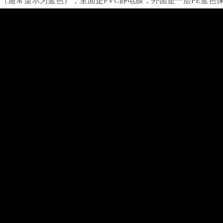
（通常显示为蓝色），里面是PVC静电膜，外面是一层PE蓝色