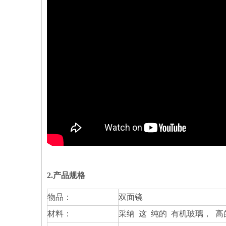
2.产品规格
物品：
双面镜
材料：
采纳 这 纯的 有机玻璃， 高