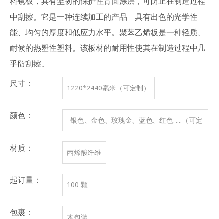
料镜板，具有坚韧的保护性背面涂层，可防止在制造过程
中刮擦。它是一种连续加工的产品，具有出色的光学性
能、均匀的厚度和低应力水平。聚苯乙烯板是一种轻质、
耐候的热塑性塑料。该板材的耐用性使其在制造过程中几
乎防刮擦。
尺寸：
1220*2440毫米（可定制）
颜色：
银色、金色、玫瑰金、蓝色、红色......（可定
制）
材质：
丙烯酸纤维
起订量：
100 颗
包裹：
木包装