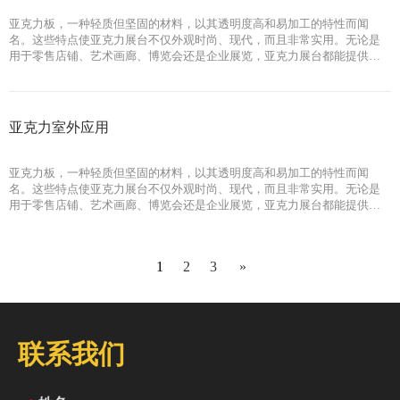
雕刻，来进一步增强视觉吸引力。这种独特的视觉效果使得亚克力展台特
别适合于展示产品，如珠
亚克力板，一种轻质但坚固的材料，以其透明度高和易加工的特性而闻
名。这些特点使亚克力展台不仅外观时尚、现代，而且非常实用。无论是
用于零售店铺、艺术画廊、博览会还是企业展览，亚克力展台都能提供一
种简洁、吸引眼球的方式来展示产品和信息。 亚克力展台的一个主要优势
是其定制灵活性。它可以根据不同的品牌形象和展示需求，定制各种尺寸
和形状。无论您是需要一个小巧精致的展示架，还是一个大型的展览台，
亚克力材料都能满足您的需求。 亚克力展台的透明度和光泽度也为产品展
亚克力室外应用
示提供了独特的优势。它们可以通过内置照明或特殊效果，如激光切割和
雕刻，来进一步增强视觉吸引力。这种独特的视觉效果使得亚克力展台特
别适合于展示产品，如珠
亚克力板，一种轻质但坚固的材料，以其透明度高和易加工的特性而闻
名。这些特点使亚克力展台不仅外观时尚、现代，而且非常实用。无论是
用于零售店铺、艺术画廊、博览会还是企业展览，亚克力展台都能提供一
种简洁、吸引眼球的方式来展示产品和信息。 亚克力展台的一个主要优势
是其定制灵活性。它可以根据不同的品牌形象和展示需求，定制各种尺寸
和形状。无论您是需要一个小巧精致的展示架，还是一个大型的展览台，
1
2
3
»
亚克力材料都能满足您的需求。 亚克力展台的透明度和光泽度也为产品展
示提供了独特的优势。它们可以通过内置照明或特殊效果，如激光切割和
雕刻，来进一步增强视觉吸引力。这种独特的视觉效果使得亚克力展台特
别适合于展示产品，如珠
联系我们