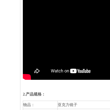
2.产品规格：
物品：
亚克力镜子