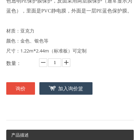
色透明PE保护膜保护，反面采用两层膜保护（通常显示为
蓝色），里面是PVC静电膜，外面是一层PE蓝色保护膜。
材质：亚克力
颜色：金色、银色等
尺寸：1.22m*2.44m（标准板）可定制
数量：
询价
加入询价篮
产品描述