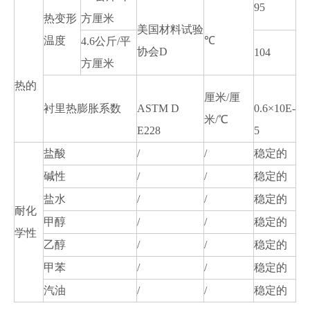
95
热变形
方厘米
美国材料试验
温度
℃
4.6公斤/平
协会D
104
方厘米
热的
厘米/厘
衬里热膨胀系数
ASTM D
0.6×10E-
米/℃
E228
5
盐酸
/
/
稳定的
碱性
/
/
稳定的
盐水
/
/
稳定的
耐化
甲醇
/
/
稳定的
学性
乙醇
/
/
稳定的
甲苯
/
/
稳定的
汽油
/
/
稳定的