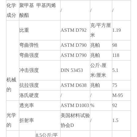
化学
聚甲基 甲基丙烯
/
/
/
成分
酸酯
克/平方厘
比重
ASTM D792
1.19
米
弯曲弹性
ASTM D790
兆帕
98
弯曲强度
ASTM D790
兆帕
118
公斤-厘
冲击强度
DIN 53453
5.1
米/厘米
机械
抗拉强度
ASTM D638
兆帕
75
的
洛氏硬度
/
/
M-95
透光率
ASTM D1003
%
92
光学
美国材料试验
折射率
/
1.5
的
协会D
8.5公斤/平