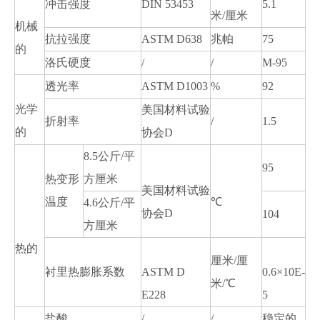
冲击强度
DIN 53453
5.1
米/厘米
机械
抗拉强度
ASTM D638
兆帕
75
的
洛氏硬度
/
/
M-95
透光率
ASTM D1003
%
92
光学
美国材料试验
折射率
/
1.5
的
协会D
8.5公斤/平
95
热变形
方厘米
美国材料试验
温度
℃
4.6公斤/平
协会D
104
方厘米
热的
厘米/厘
衬里热膨胀系数
ASTM D
0.6×10E-
米/℃
E228
5
盐酸
/
/
稳定的