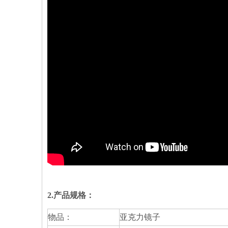
2.产品规格：
物品：
亚克力镜子