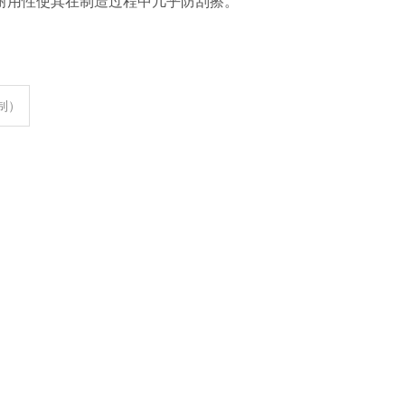
耐用性使其在制造过程中几乎防刮擦。
定制）