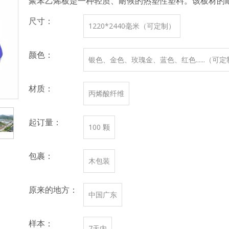
聚苯乙烯板是一种轻质、耐候的热塑性塑料。该板材的
尺寸：
1220*2440毫米（可定制）
颜色：
银色、金色、玫瑰金、蓝色、红色......（可
材质：
丙烯酸纤维
起订量：
100 颗
包裹：
木包装
原来的地方：
中国广东
样本：
7天内