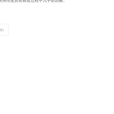
耐用性使其在制造过程中几乎防刮擦。
定制）