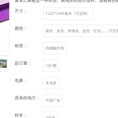
聚苯乙烯板是一种轻质、耐候的热塑性塑料。该板材的
尺寸：
1220*2440毫米（可定制）
颜色：
银色、金色、玫瑰金、蓝色、红色......（可
材质：
丙烯酸纤维
起订量：
100 颗
包裹：
木包装
原来的地方：
中国广东
样本：
7天内