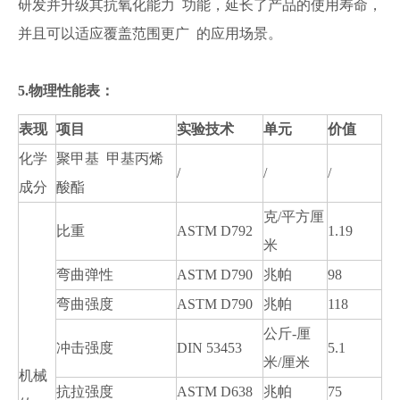
研发并升级其抗氧化能力 功能，延长了产品的使用寿命，
并且可以适应覆盖范围更广 的应用场景。
5.物理性能表：
表现
项目
实验技术
单元
价值
化学
聚甲基 甲基丙烯
/
/
/
成分
酸酯
克/平方厘
比重
ASTM D792
1.19
米
弯曲弹性
ASTM D790
兆帕
98
弯曲强度
ASTM D790
兆帕
118
公斤-厘
冲击强度
DIN 53453
5.1
米/厘米
机械
抗拉强度
ASTM D638
兆帕
75