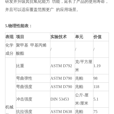
研发并升级其抗氧化能力 功能，延长了产品的使用寿命，
并且可以适应覆盖范围更广 的应用场景。
5.物理性能表：
表现
项目
实验技术
单元
价值
化学
聚甲基 甲基丙烯
/
/
/
成分
酸酯
克/平方厘
比重
ASTM D792
1.19
米
弯曲弹性
ASTM D790
兆帕
98
弯曲强度
ASTM D790
兆帕
118
公斤-厘
冲击强度
DIN 53453
5.1
米/厘米
机械
抗拉强度
ASTM D638
兆帕
75