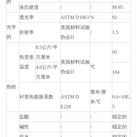
的
洛氏硬度
/
/
M-95
透光率
ASTM D1003
%
92
光学
美国材料试验
折射率
/
1.5
的
协会D
8.5公斤/平
95
热变形
方厘米
美国材料试验
温度
℃
4.6公斤/平
协会D
104
方厘米
热的
厘米/厘
衬里热膨胀系数
ASTM D
0.6×10E-
米/℃
E228
5
盐酸
/
/
稳定的
碱性
/
/
稳定的
盐水
/
/
稳定的