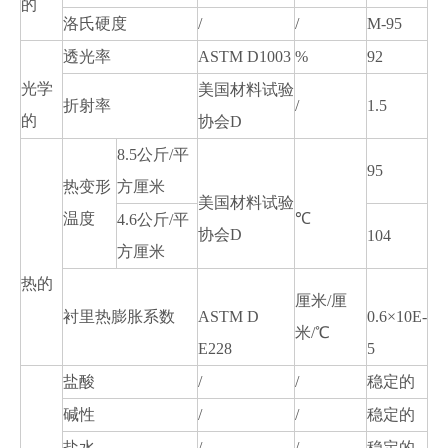
的
洛氏硬度
/
/
M-95
透光率
ASTM D1003
%
92
光学
美国材料试验
折射率
/
1.5
的
协会D
8.5公斤/平
95
热变形
方厘米
美国材料试验
温度
℃
4.6公斤/平
协会D
104
方厘米
热的
厘米/厘
衬里热膨胀系数
ASTM D
0.6×10E-
米/℃
E228
5
盐酸
/
/
稳定的
碱性
/
/
稳定的
盐水
/
/
稳定的