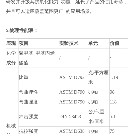
研发并升级其抗氧化能力 功能，延长了产品的使用寿命，
并且可以适应覆盖范围更广 的应用场景。
5.物理性能表：
表现
项目
实验技术
单元
价值
化学
聚甲基 甲基丙烯
/
/
/
成分
酸酯
克/平方厘
比重
ASTM D792
1.19
米
弯曲弹性
ASTM D790
兆帕
98
弯曲强度
ASTM D790
兆帕
118
公斤-厘
冲击强度
DIN 53453
5.1
米/厘米
机械
抗拉强度
ASTM D638
兆帕
75