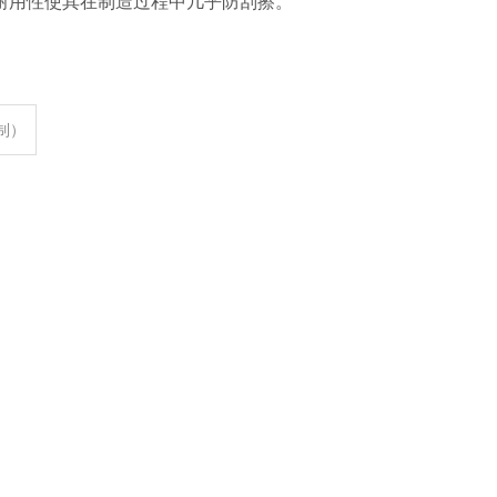
耐用性使其在制造过程中几乎防刮擦。
定制）