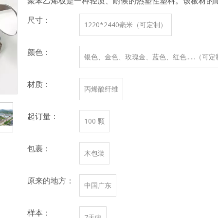
聚苯乙烯板是一种轻质、耐候的热塑性塑料。该板材的
尺寸：
1220*2440毫米（可定制）
颜色：
银色、金色、玫瑰金、蓝色、红色......（可
材质：
丙烯酸纤维
起订量：
100 颗
包裹：
木包装
原来的地方：
中国广东
样本：
7天内