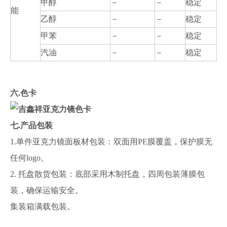
甲醇
－
－
稳定
能
乙醇
－
－
稳定
甲苯
－
－
稳定
汽油
－
－
稳定
六.色卡
七.产品包装
1.单件亚克力镜面板材包装：双面用PE膜覆盖，保护膜无
任何logo。
2. 托盘散货包装：底部采用木制托盘，四周包装薄膜包
装，确保运输安全。
集装箱满载包装。