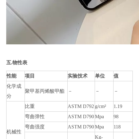
五.
物性表
性能
项目
实验技术
单位
值
化学成
聚甲基丙烯酸甲酯
－
－
－
分
比重
ASTM D792
g/cm²
1.19
弯曲弹性
ASTM D790
Mpa
98
弯曲强度
ASTM D790
Mpa
118
机械性
Kg-