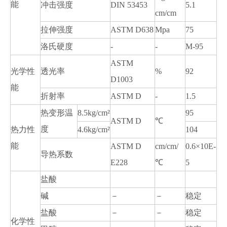
能
冲击强度
DIN 53453
5.1
cm/cm
拉伸强度
ASTM D638
Mpa
75
洛氏硬度
-
-
M-95
ASTM
光学性
透光率
%
92
D1003
能
折射率
ASTM D
-
1.5
热变形温
8.5kg/cm²
95
ASTM D
℃
度
热力性
4.6kg/cm²
104
能
ASTM D
cm/cm/
0.6×10E-
导热系数
E228
℃
5
盐酸
碱
－
－
稳定
盐酸
－
－
稳定
化学性