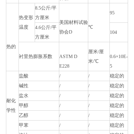
8.5公斤/平
95
热变形
方厘米
美国材料试验
温度
℃
4.6公斤/平
协会D
104
方厘米
热的
厘米/厘
衬里热膨胀系数
ASTM D
0.6×10E-
米/℃
E228
5
盐酸
/
/
稳定的
碱性
/
/
稳定的
盐水
/
/
稳定的
耐化
甲醇
/
/
稳定的
学性
乙醇
/
/
稳定的
甲苯
/
/
稳定的