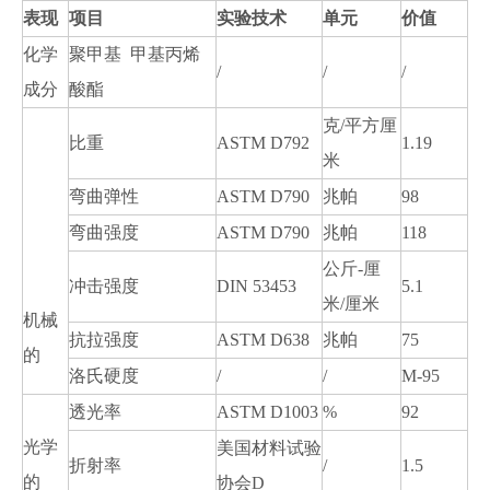
表现
项目
实验技术
单元
价值
化学
聚甲基 甲基丙烯
/
/
/
成分
酸酯
克/平方厘
比重
ASTM D792
1.19
米
弯曲弹性
ASTM D790
兆帕
98
弯曲强度
ASTM D790
兆帕
118
公斤-厘
冲击强度
DIN 53453
5.1
米/厘米
机械
抗拉强度
ASTM D638
兆帕
75
的
洛氏硬度
/
/
M-95
透光率
ASTM D1003
%
92
光学
美国材料试验
折射率
/
1.5
的
协会D