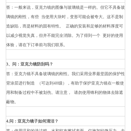
答：一般来说，亚克力镜的图像与玻璃镜是一样的。但它不具备玻
璃镜的刚性，有些
当使用大块时，变形可能会被夸大。这不是制
造缺陷，而是材料的固有特性。
正确的安装和足够的材料厚度可
以减少视觉失真，但并不能完全消除。为了得到一个
更好的使用
体验，请在下订单前与我们联系。
3、问：亚克力镜防刮吗？
答：亚克力镜不具备玻璃镜的刚性。我们采用业界最坚固的保护性
背涂层进行制造
（可达到4H级），有助于保护亚克力镜在一般使
用和制备过程中不被划伤。请注意，
请勿使用锋利的物体去除遮
蔽物。
4.问：亚克力镜子如何清洁？
答：使用温和的洗洁精、水和软布擦拭表面，仅施加轻微压力。去