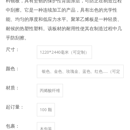
料镜板，具有坚韧的保护性背面涂层，可防止在制造过程
中刮擦。它是一种连续加工的产品，具有出色的光学性
能、均匀的厚度和低应力水平。聚苯乙烯板是一种轻质、
耐候的热塑性塑料。该板材的耐用性使其在制造过程中几
乎防刮擦。
尺寸：
1220*2440毫米（可定制）
颜色：
银色、金色、玫瑰金、蓝色、红色......（可定
制）
材质：
丙烯酸纤维
起订量：
100 颗
包裹：
木包装