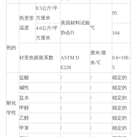
8.5公斤/平
95
热变形
方厘米
美国材料试验
温度
℃
4.6公斤/平
协会D
104
方厘米
热的
厘米/厘
衬里热膨胀系数
ASTM D
0.6×10E-
米/℃
E228
5
盐酸
/
/
稳定的
碱性
/
/
稳定的
盐水
/
/
稳定的
耐化
甲醇
/
/
稳定的
学性
乙醇
/
/
稳定的
甲苯
/
/
稳定的