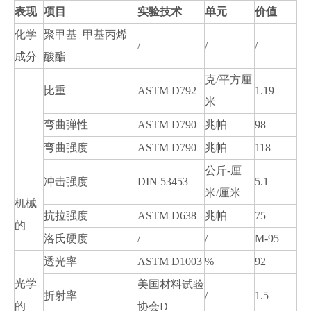
表现
项目
实验技术
单元
价值
化学
聚甲基 甲基丙烯
/
/
/
成分
酸酯
克/平方厘
比重
ASTM D792
1.19
米
弯曲弹性
ASTM D790
兆帕
98
弯曲强度
ASTM D790
兆帕
118
公斤-厘
冲击强度
DIN 53453
5.1
米/厘米
机械
抗拉强度
ASTM D638
兆帕
75
的
洛氏硬度
/
/
M-95
透光率
ASTM D1003
%
92
光学
美国材料试验
折射率
/
1.5
的
协会D