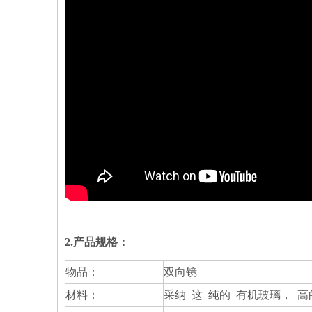
2.产品规格：
物品：
双向镜
材料：
采纳 这 纯的 有机玻璃， 高