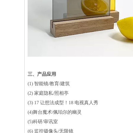
三、产品应用
(1) 智能镜/教育/建筑
(2) 家庭隐私/照相亭
(3) 17 让想法成型！18 电视真人秀
(4)舞台魔术/佩珀尔的幽灵
(5)科研/审讯室
(6) 监控摄像头/无限镜