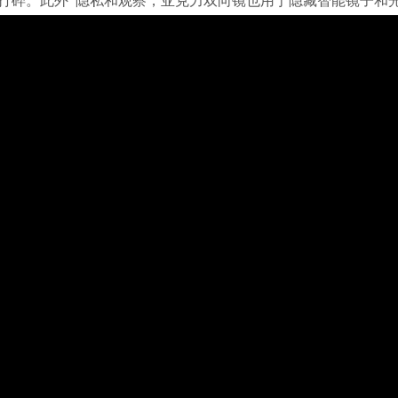
打碎。此外 隐私和观察，亚克力双向镜也用于隐藏智能镜子和