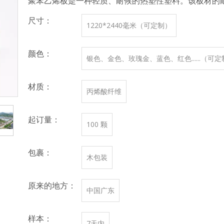
聚苯乙烯板是一种轻质、耐候的热塑性塑料。该板材的
尺寸：
1220*2440毫米（可定制）
颜色：
银色、金色、玫瑰金、蓝色、红色......（可
材质：
丙烯酸纤维
起订量：
100 颗
包裹：
木包装
原来的地方：
中国广东
样本：
7天内