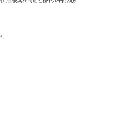
耐用性使其在制造过程中几乎防刮擦。
定制）