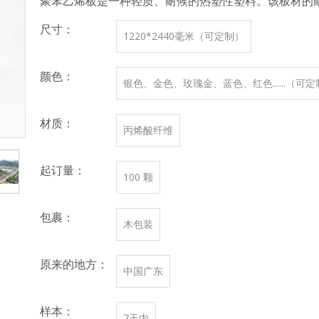
聚苯乙烯板是一种轻质、耐候的热塑性塑料。该板材的
尺寸：
1220*2440毫米（可定制）
颜色：
银色、金色、玫瑰金、蓝色、红色......（可
材质：
丙烯酸纤维
起订量：
100 颗
包裹：
木包装
原来的地方：
中国广东
样本：
7天内