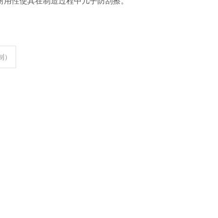
耐用性使其在制造过程中几乎防刮擦。
定制）