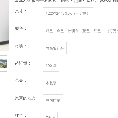
聚苯乙烯板是一种轻质、耐候的热塑性塑料。该板材的
尺寸：
1220*2440毫米（可定制）
颜色：
银色、金色、玫瑰金、蓝色、红色......（可
材质：
丙烯酸纤维
起订量：
100 颗
包裹：
木包装
原来的地方：
中国广东
样本：
7天内