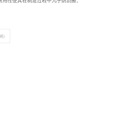
耐用性使其在制造过程中几乎防刮擦。
定制）