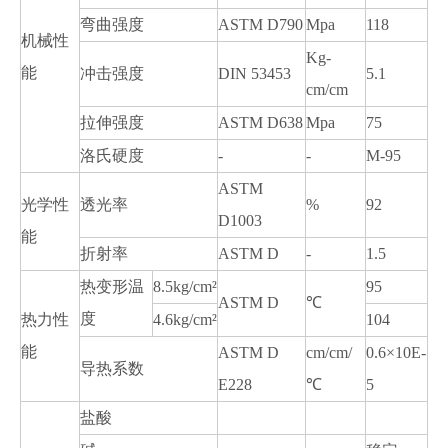
弯曲强度
ASTM D790
Mpa
118
机械性
Kg-
能
冲击强度
DIN 53453
5.1
cm/cm
拉伸强度
ASTM D638
Mpa
75
洛氏硬度
-
-
M-95
ASTM
光学性
透光率
%
92
D1003
能
折射率
ASTM D
-
1.5
热变形温
8.5kg/cm²
95
ASTM D
℃
度
热力性
4.6kg/cm²
104
能
ASTM D
cm/cm/
0.6×10E-
导热系数
E228
℃
5
盐酸