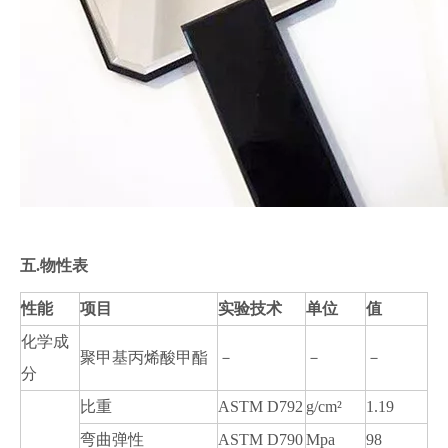
五.
物性表
性能
项目
实验技术
单位
值
化学成
聚甲基丙烯酸甲酯
－
－
－
分
比重
ASTM D792
g/cm²
1.19
弯曲弹性
ASTM D790
Mpa
98