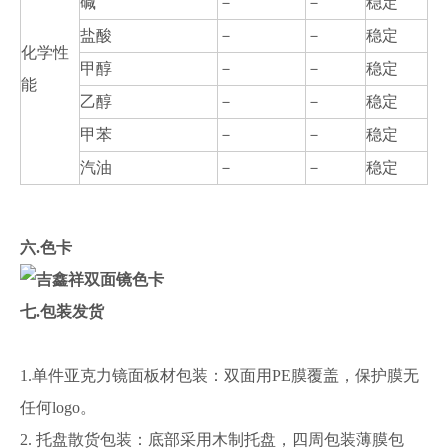
碱
－
－
稳定
盐酸
－
－
稳定
化学性
甲醇
－
－
稳定
能
乙醇
－
－
稳定
甲苯
－
－
稳定
汽油
－
－
稳定
六.色卡
七.包装发货
1.单件亚克力镜面板材包装：双面用PE膜覆盖，保护膜无
任何logo。
2. 托盘散货包装：底部采用木制托盘，四周包装薄膜包