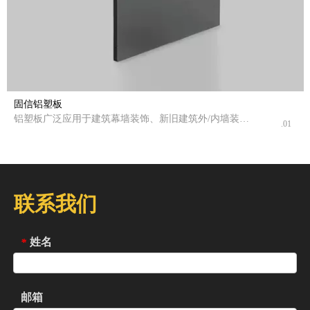
固信铝塑板
铝塑板广泛应用于建筑幕墙装饰、新旧建筑外/内墙装
.01
饰、隧道墙板、招牌、广告牌、商店、浴室、家具装饰
板以及车身、船舶、船舶等的外装饰板。机器等
普通系列的alucobond都是纯色的。纯色ACM板广泛应用
于建筑幕墙覆层。灰色、银色、白色、黑色、红色等颜
色在外墙装饰中非常受欢迎。
联系我们
姓名
*
邮箱